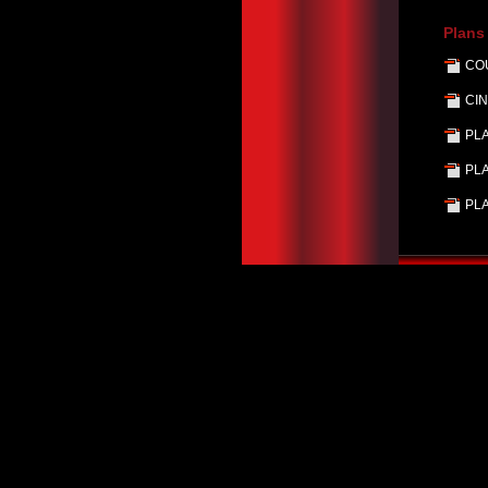
Plans
CO
CI
PL
PL
PL