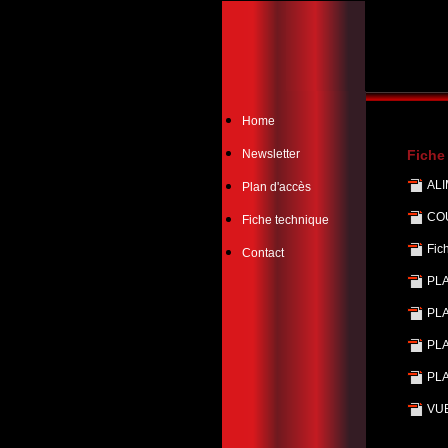
Home
Newsletter
Fiche
AL
Plan d'accès
CO
Fiche technique
Fic
Contact
PL
PLA
PL
PLA
VU